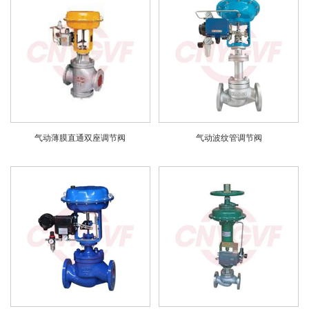
气动薄膜直通双座调节阀
气动波纹管调节阀